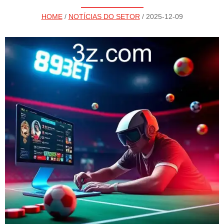
HOME
/
NOTÍCIAS DO SETOR
/ 2025-12-09