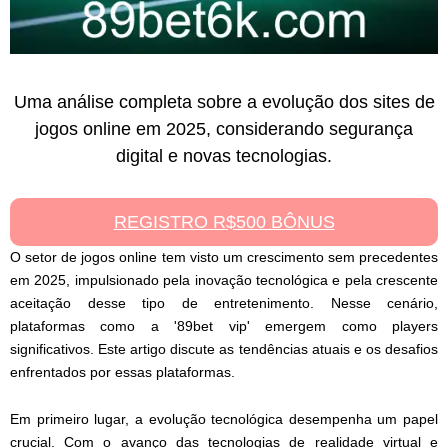
Uma análise completa sobre a evolução dos sites de
jogos online em 2025, considerando segurança
digital e novas tecnologias.
REGISTRO R$500 BÔNUS
O setor de jogos online tem visto um crescimento sem precedentes
em 2025, impulsionado pela inovação tecnológica e pela crescente
aceitação desse tipo de entretenimento. Nesse cenário,
plataformas como a '89bet vip' emergem como players
significativos. Este artigo discute as tendências atuais e os desafios
enfrentados por essas plataformas.
Em primeiro lugar, a evolução tecnológica desempenha um papel
crucial. Com o avanço das tecnologias de realidade virtual e