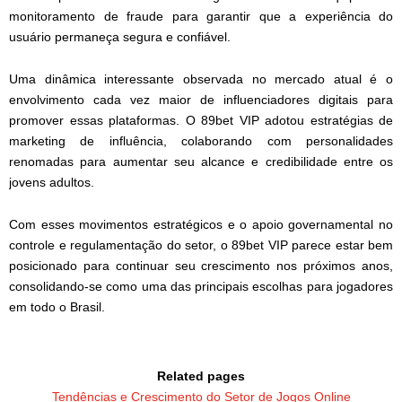
monitoramento de fraude para garantir que a experiência do
usuário permaneça segura e confiável.
Uma dinâmica interessante observada no mercado atual é o
envolvimento cada vez maior de influenciadores digitais para
promover essas plataformas. O 89bet VIP adotou estratégias de
marketing de influência, colaborando com personalidades
renomadas para aumentar seu alcance e credibilidade entre os
jovens adultos.
Com esses movimentos estratégicos e o apoio governamental no
controle e regulamentação do setor, o 89bet VIP parece estar bem
posicionado para continuar seu crescimento nos próximos anos,
consolidando-se como uma das principais escolhas para jogadores
em todo o Brasil.
Related pages
Tendências e Crescimento do Setor de Jogos Online