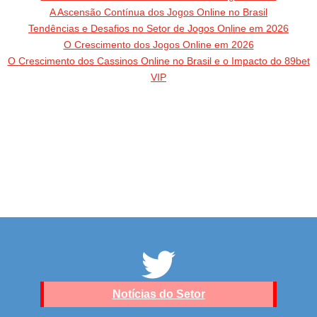
A Ascensão Contínua dos Jogos Online no Brasil
Tendências e Desafios no Setor de Jogos Online em 2026
O Crescimento dos Jogos Online em 2026
O Crescimento dos Cassinos Online no Brasil e o Impacto do 89bet
VIP
Notícias do Setor