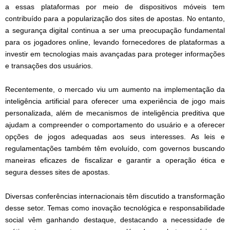
a essas plataformas por meio de dispositivos móveis tem
contribuído para a popularização dos sites de apostas. No entanto,
a segurança digital continua a ser uma preocupação fundamental
para os jogadores online, levando fornecedores de plataformas a
investir em tecnologias mais avançadas para proteger informações
e transações dos usuários.
Recentemente, o mercado viu um aumento na implementação da
inteligência artificial para oferecer uma experiência de jogo mais
personalizada, além de mecanismos de inteligência preditiva que
ajudam a compreender o comportamento do usuário e a oferecer
opções de jogos adequadas aos seus interesses. As leis e
regulamentações também têm evoluído, com governos buscando
maneiras eficazes de fiscalizar e garantir a operação ética e
segura desses sites de apostas.
Diversas conferências internacionais têm discutido a transformação
desse setor. Temas como inovação tecnológica e responsabilidade
social vêm ganhando destaque, destacando a necessidade de