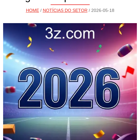
HOME
/
NOTÍCIAS DO SETOR
/ 2026-05-18